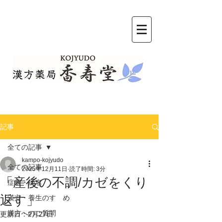
記事
全ての記事
kampo-kojyudo
全ての記事
2025年12月11日
読了時間: 3分
「産後の不調/カゼをくり
症状・病名
返す」
漢方・養生のすゝめ
漢方へのご質問
更新日：
2月27日