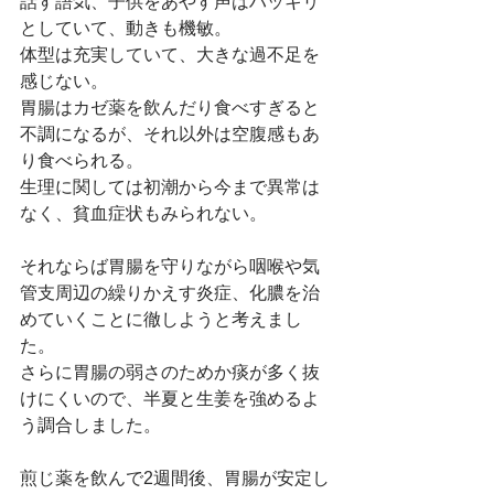
話す語気、子供をあやす声はハッキリ
としていて、動きも機敏。
体型は充実していて、大きな過不足を
感じない。
胃腸はカゼ薬を飲んだり食べすぎると
不調になるが、それ以外は空腹感もあ
り食べられる。
生理に関しては初潮から今まで異常は
なく、貧血症状もみられない。
それならば胃腸を守りながら咽喉や気
管支周辺の繰りかえす炎症、化膿を治
めていくことに徹しようと考えまし
た。
さらに胃腸の弱さのためか痰が多く抜
けにくいので、半夏と生姜を強めるよ
う調合しました。
煎じ薬を飲んで2週間後、胃腸が安定し