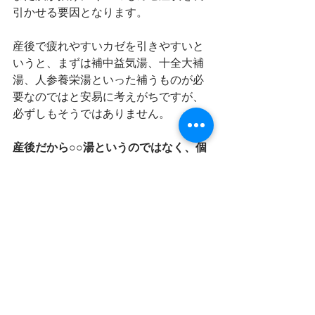
引かせる要因となります。
産後で疲れやすいカゼを引きやすいと
いうと、まずは補中益気湯、十全大補
湯、人参養栄湯といった補うものが必
要なのではと安易に考えがちですが、
必ずしもそうではありません。
産後だから○○湯というのではなく、個
人差をみて漢方薬を選んでいく、合わ
せていくことがとっても大切になると
思います。
参考コラム：
「産後の不調/片頭痛」
、
「
産後の不調
」
症状・病名
漢方・養生のすゝめ