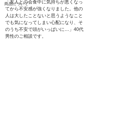
「友人との会食中に気持ちが悪くなっ
商品について
てから不安感が強くなりました。他の
人は大したことないと思うようなこと
でも気になってしまい心配になり、そ
のうち不安で頭がいっぱいに…」40代
男性のご相談です。