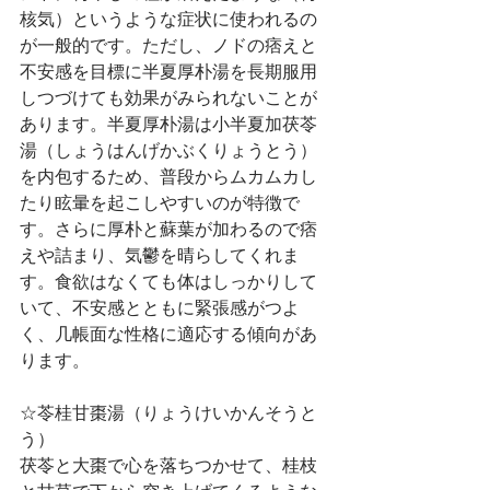
核気）というような症状に使われるの
が一般的です。ただし、ノドの痞えと
不安感を目標に半夏厚朴湯を長期服用
しつづけても効果がみられないことが
あります。半夏厚朴湯は小半夏加茯苓
湯（しょうはんげかぶくりょうとう）
を内包するため、普段からムカムカし
たり眩暈を起こしやすいのが特徴で
す。さらに厚朴と蘇葉が加わるので痞
えや詰まり、気鬱を晴らしてくれま
す。食欲はなくても体はしっかりして
いて、不安感とともに緊張感がつよ
く、几帳面な性格に適応する傾向があ
ります。
☆苓桂甘棗湯（りょうけいかんそうと
う）
茯苓と大棗で心を落ちつかせて、桂枝