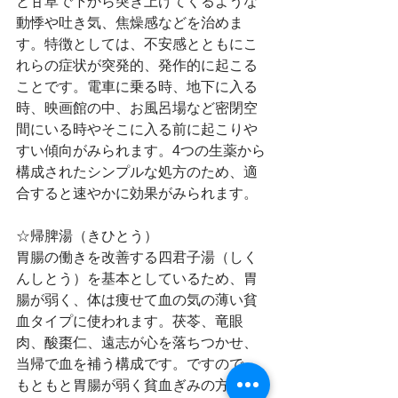
と甘草で下から突き上げてくるような
動悸や吐き気、焦燥感などを治めま
す。特徴としては、不安感とともにこ
れらの症状が突発的、発作的に起こる
ことです。電車に乗る時、地下に入る
時、映画館の中、お風呂場など密閉空
間にいる時やそこに入る前に起こりや
すい傾向がみられます。4つの生薬から
構成されたシンプルな処方のため、適
合すると速やかに効果がみられます。
☆帰脾湯（きひとう）
胃腸の働きを改善する四君子湯（しく
んしとう）を基本としているため、胃
腸が弱く、体は痩せて血の気の薄い貧
血タイプに使われます。茯苓、竜眼
肉、酸棗仁、遠志が心を落ちつかせ、
当帰で血を補う構成です。ですので、
もともと胃腸が弱く貧血ぎみの方が何