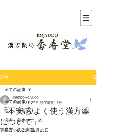
記事
全ての記事
kampo-kojyudo
全ての記事
2022年3月27日
読了時間: 4分
「不安感/よく使う漢方薬
症状・病名
について」
漢方・養生のすゝめ
漢方へのご質問
更新日：
2023年12月23日