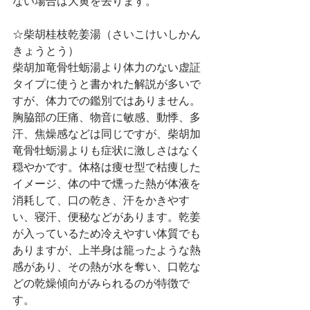
ない場合は大黄を去ります。
☆柴胡桂枝乾姜湯（さいこけいしかん
きょうとう）
柴胡加竜骨牡蛎湯より体力のない虚証
タイプに使うと書かれた解説が多いで
すが、体力での鑑別ではありません。
胸脇部の圧痛、物音に敏感、動悸、多
汗、焦燥感などは同じですが、柴胡加
竜骨牡蛎湯よりも症状に激しさはなく
穏やかです。体格は痩せ型で枯痩した
イメージ、体の中で燻った熱が体液を
消耗して、口の乾き、汗をかきやす
い、寝汗、便秘などがあります。乾姜
が入っているため冷えやすい体質でも
ありますが、上半身は籠ったような熱
感があり、その熱が水を奪い、口乾な
どの乾燥傾向がみられるのが特徴で
す。