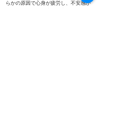
らかの原因で心身が疲労し、不安感が
強くなり、眠りが浅い、夢が多い、ド
キドキする、考えがまとまらいなどの
症状がある時に適応します。熱症状や
興奮がみられる場合は柴胡と山梔子を
加え、加味帰脾湯とします。
以上です。
なるべく簡潔に、分かりやすくを意識
しましたが、まだまだかみ砕けず理解
しにくいところが多いかもしれず申し
訳ありません。気になることがありま
したら、いつでもお尋ねくださいませ
～(^^)
参考コラム：
「不安感/漢方でのアプロ
ーチ」
「自律神経失調症」
 、
「漢方薬
で心をコントロールできる？」