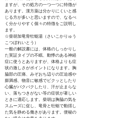
ますが、その処方の一つ一つに特徴が
あります。漢方薬は分かりにくいと感
じる方が多いと思いますので、なるべ
く分かりやすく個々の特徴をご説明し
ます。
☆柴胡加竜骨牡蛎湯（さいこかりゅう
こつぼれいとう）
一般の解説書には、体格のしっかりし
た実証タイプの不眠、動悸のある神経
症に使うとありますが、体格よりも症
状の激しさがポイントになります。胸
脇部の圧痛、みぞおち辺りの圧迫感や
膨満感、物音に敏感でビクッとしたり
心臓がバクバクしたり、汗が止まらな
い、落ちつきがない等の症状が著しい
ときに適応します。柴胡は胸脇の気を
スムーズに促し、竜骨と牡蛎で動揺し
た気を静める働きがあります。便秘の