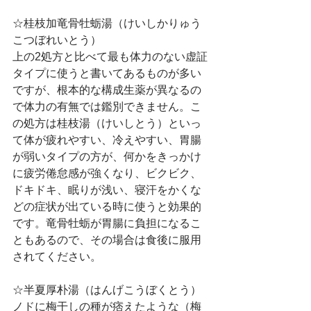
☆桂枝加竜骨牡蛎湯（けいしかりゅう
こつぼれいとう）
上の2処方と比べて最も体力のない虚証
タイプに使うと書いてあるものが多い
ですが、根本的な構成生薬が異なるの
で体力の有無では鑑別できません。こ
の処方は桂枝湯（けいしとう）といっ
て体が疲れやすい、冷えやすい、胃腸
が弱いタイプの方が、何かをきっかけ
に疲労倦怠感が強くなり、ビクビク、
ドキドキ、眠りが浅い、寝汗をかくな
どの症状が出ている時に使うと効果的
です。竜骨牡蛎が胃腸に負担になるこ
ともあるので、その場合は食後に服用
されてください。
☆半夏厚朴湯（はんげこうぼくとう）
ノドに梅干しの種が痞えたような（梅