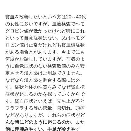
貧血を改善したいという方は20～40代
の女性に多いですが、血液検査でヘモ
グロビン値が低かったけれど特にこれ
といって自覚症状はない、又はヘモグ
ロビン値は正常だけれども貧血様症状
がある場合とがあります。今までにも
何度かお話ししていますが、前者のよ
うに自覚症状のない検査数値のみを安
定させる漢方薬はご用意できません。
なぜなら漢方薬を調合する際には必
ず、症状と体の性質をみてなぜ貧血様
症状が起こるのかを探っていくからで
す。貧血症状といえば、立ち上がると
フラフラする等の眩暈、息切れ、頭痛
などがありますが、これらの症状が
ど
んな時にどのように起こるのか、また
他に浮腫みやすい、手足が冷えやす