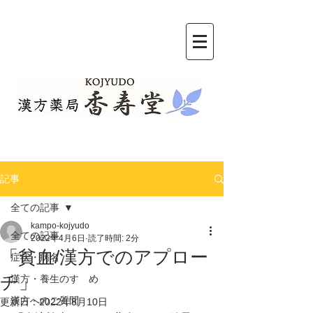
記事
全ての記事
kampo-kojyudo
全ての記事
2022年4月6日
読了時間: 2分
「貧血/漢方でのアプロー
症状・病名
チ」
漢方・養生のすゝめ
漢方へのご質問
更新日：
2022年8月10日