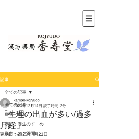
記事
全ての記事
kampo-kojyudo
全ての記事
2021年12月14日
読了時間: 2分
「生理の出血が多い/過多
症状・病名
月経」
漢方・養生のすゝめ
漢方へのご質問
更新日：
2025年4月21日