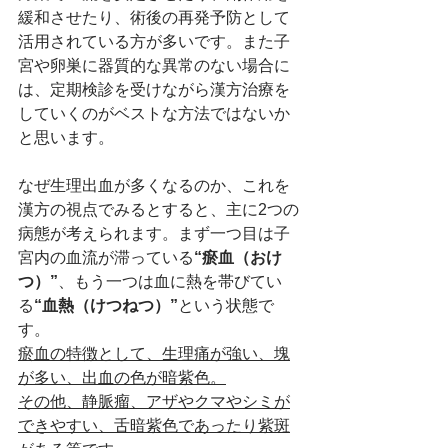
緩和させたり、術後の再発予防として
活用されている方が多いです。また子
宮や卵巣に器質的な異常のない場合に
は、定期検診を受けながら漢方治療を
していくのがベストな方法ではないか
と思います。
なぜ生理出血が多くなるのか、これを
漢方の視点でみるとすると、主に2つの
病態が考えられます。まず一つ目は子
宮内の血流が滞っている
“瘀血（おけ
つ）”
、もう一つは血に熱を帯びてい
る
“血熱（けつねつ）”
という状態で
す。
瘀血の特徴として、生理痛が強い、塊
が多い、出血の色が暗紫色。
その他、静脈瘤、アザやクマやシミが
できやすい、舌暗紫色であったり紫斑