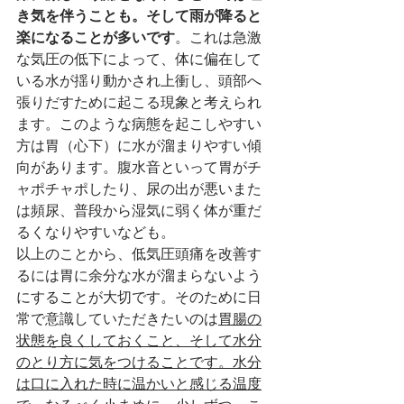
き気を伴うことも。そして雨が降ると
楽になることが多いです
。これは急激
な気圧の低下によって、体に偏在して
いる水が揺り動かされ上衝し、頭部へ
張りだすために起こる現象と考えられ
ます。このような病態を起こしやすい
方は胃（心下）に水が溜まりやすい傾
向があります。腹水音といって胃がチ
ャポチャポしたり、尿の出が悪いまた
は頻尿、普段から湿気に弱く体が重だ
るくなりやすいなども。
以上のことから、低気圧頭痛を改善す
るには胃に余分な水が溜まらないよう
にすることが大切です。そのために日
常で意識していただきたいのは
胃腸の
状態を良くしておくこと、そして水分
のとり方に気をつけることです。水分
は口に入れた時に温かいと感じる温度