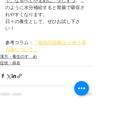
で、なるべく小まめに、少しずつ
。こ
のように水分補給すると胃腸で吸収さ
れやすくなります。
日々の養生として、ぜひお試し下さ
い！
参考コラム：
「低気圧頭痛/よく使う漢
方薬について」
漢方・養生のすゝめ
症状・病名
すべて表示
最新記事