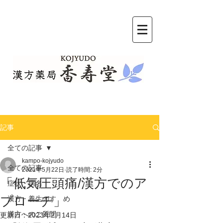
記事
全ての記事
kampo-kojyudo
全ての記事
2021年5月22日
読了時間: 2分
「低気圧頭痛/漢方でのア
症状・病名
プローチ」
漢方・養生のすゝめ
漢方へのご質問
更新日：
2023年2月14日