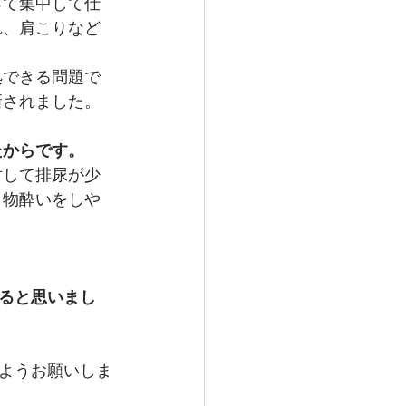
って集中して仕
れ、肩こりなど
処できる問題で
新されました。
たからです。
対して排尿が少
り物酔いをしや
ると思いまし
ようお願いしま