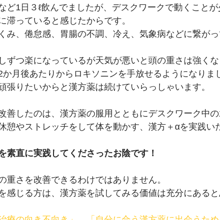
など1日３ℓ飲んでましたが、デスクワークで動くことが
に滞っていると感じたからです。
くみ、倦怠感、胃腸の不調、冷え、気象病などに繋がっ
しずつ楽になっているが天気が悪いと頭の重さは強くな
2か月後あたりからロキソニンを手放せるようになりま
頑張りたいからと漢方薬は続けていらっしゃいます。
改善したのは、漢方薬の服用とともにデスクワーク中の
休憩やストレッチをして体を動かす、漢方＋αを実践い
を素直に実践してくださったお陰です！
の重さを改善できるわけではありません。
を感じる方は、漢方薬を試してみる価値は充分にあると
治療の向き不向き」
、
「自分に合う漢方薬に出会うため