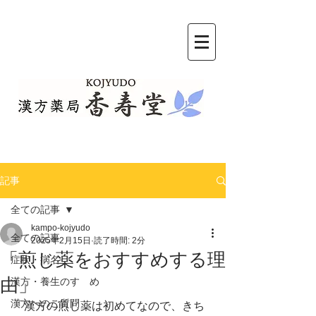
記事
全ての記事
kampo-kojyudo
全ての記事
2025年2月15日
読了時間: 2分
「煎じ薬をおすすめする理
症状・病名
由」
漢方・養生のすゝめ
漢方へのご質問
「漢方の煎じ薬は初めてなので、きち