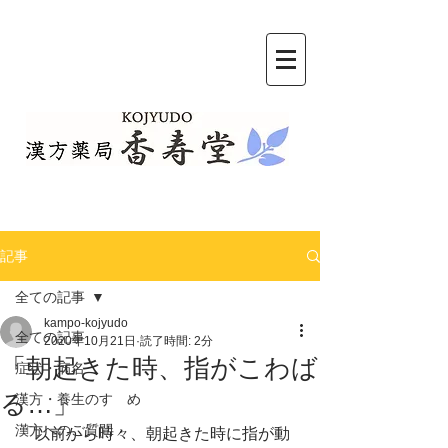
記事
全ての記事
kampo-kojyudo
全ての記事
2020年10月21日
読了時間: 2分
「朝起きた時、指がこわば
症状・病名
る…」
漢方・養生のすゝめ
漢方へのご質問
「以前から時々、朝起きた時に指が動