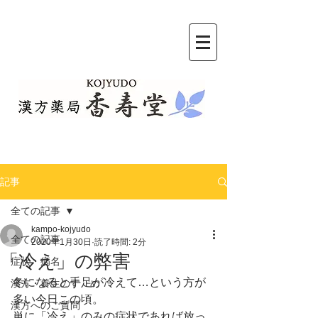
記事
全ての記事
kampo-kojyudo
全ての記事
2020年1月30日
読了時間: 2分
「冷え」の弊害
症状・病名
冬になると手足が冷えて…という方が
漢方・養生のすゝめ
多い今日この頃。
漢方へのご質問
単に「冷え」のみの症状であれば放っ